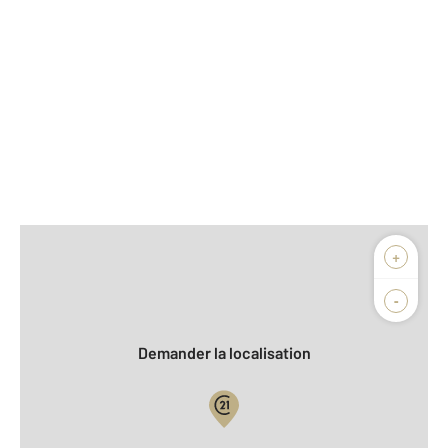
Afficher sur la carte :
+
Agence
Biens vendus
-
Demander la localisation
Vue globale