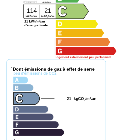
(énergie primaire)
émissions
114
21
2
2
kg CO
/m
.an
kWh/m
.an
2
21 kWh/m²/an
d'énergie finale
logement extrêmement peu performant
Dont émissions de gaz à effet de serre
*
peu d'émissions de CO2
21
kgCO
/m
.an
2
2