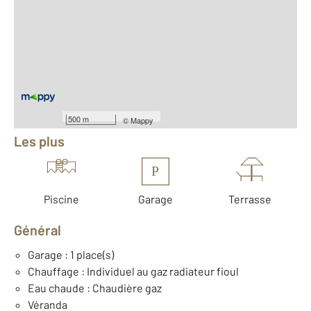
2
Surface totale : 183 m
2
Surface habitable : 183 m
2
Surface terrain : 766 m
Nombre de pièces : 6
[Voir le détail]
Équipements
500 m
©
Mappy
Les plus
P
Piscine
Garage
Terrasse
Général
Garage : 1 place(s)
Chauffage : Individuel au gaz radiateur fioul
Eau chaude : Chaudière gaz
Véranda