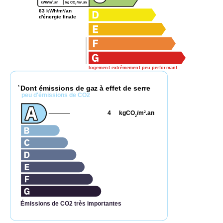
2
2
kg CO
/m
.an
kWh/m
.an
2
63 kWh/m²/an
d'énergie finale
logement extrêmement peu performant
Dont émissions de gaz à effet de serre
*
peu d'émissions de CO2
4
kgCO
/m
.an
2
2
Émissions de CO2 très importantes