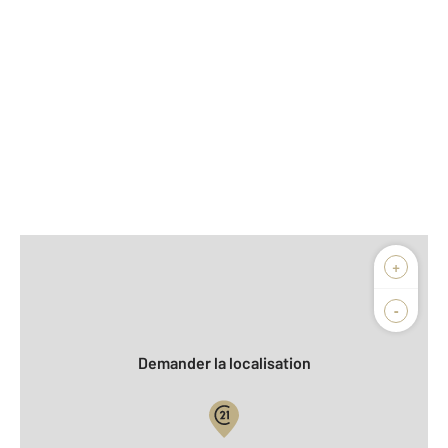
Afficher sur la carte :
+
Agence
Biens vendus
-
Demander la localisation
Vue globale