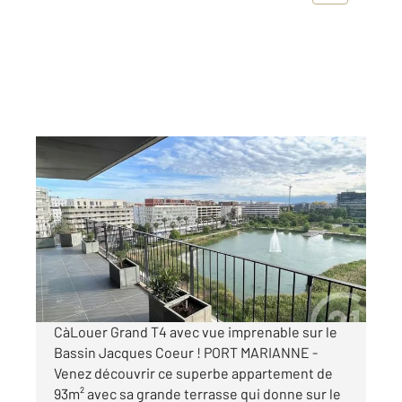
MONTPELLIER 34
2
85,12 m
, 4 pièces
Ref : 52047
Appartement F4 à louer
1 950 €
par mois charges comprises
CàLouer Grand T4 avec vue imprenable sur le
Bassin Jacques Coeur ! PORT MARIANNE -
Venez découvrir ce superbe appartement de
93m² avec sa grande terrasse qui donne sur le