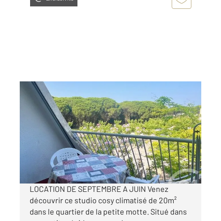
LA GRANDE MOTTE 34
2
19,97 m
, 1 pièce
Ref : 51991
Appartement F1 à louer
400 €
par mois charges comprises
LOCATION DE SEPTEMBRE A JUIN Venez
découvrir ce studio cosy climatisé de 20m²
dans le quartier de la petite motte. Situé dans