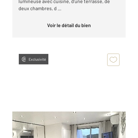
lumineuse avec cuisine, d'une terrasse, de
deux chambres, d ...
Voir le détail du bien
Exclusivité
LA GRANDE MOTTE 34
2
26,36 m
, 1 pièce
Ref : 52052