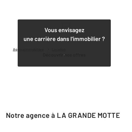
1
Vous envisagez
une carrière dans l'immobilier ?
Agence immobilière
Location
Découvrir nos offres
Notre agence à LA GRANDE MOTTE