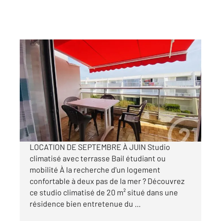
LA GRANDE MOTTE 34
2
20,09 m
, 1 pièce
Ref : 51896
Appartement Studio Cabine à louer
500 €
par mois charges comprises
LOCATION DE SEPTEMBRE À JUIN Studio
climatisé avec terrasse Bail étudiant ou
mobilité À la recherche d'un logement
confortable à deux pas de la mer ? Découvrez
ce studio climatisé de 20 m² situé dans une
résidence bien entretenue du ...