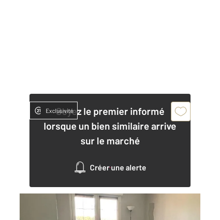
Soyez le premier informé
Exclusivité
lorsque un bien similaire arrive
sur le marché
Créer une alerte
GRABELS 34
2
20,01 m
, 1 pièce