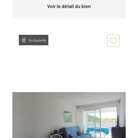
Voir le détail du bien
Exclusivité
LA GRANDE MOTTE 34
2
35,91 m
, 2 pièces
Ref : 52023
Appartement F2 Cabine à louer
495 €