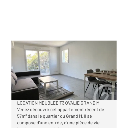
MONTPELLIER 34
2
57,20 m
, 3 pièces
Ref : 51940
Appartement F3 à louer
850 €
par mois charges comprises
LOCATION MEUBLEE T3 OVALIE GRAND M
Venez découvrir cet appartement récent de
57m² dans le quartier du Grand M. Il se
compose d'une entrée, d'une pièce de vie