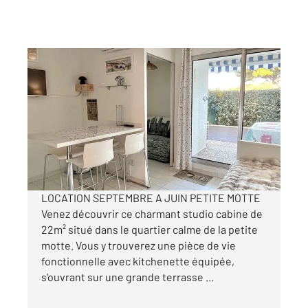
LA GRANDE MOTTE 34
2
22,40 m
, 1 pièce
Ref : 51898
Appartement F1 à louer
450 €
par mois charges comprises
LOCATION SEPTEMBRE A JUIN PETITE MOTTE
Venez découvrir ce charmant studio cabine de
22m² situé dans le quartier calme de la petite
motte. Vous y trouverez une pièce de vie
fonctionnelle avec kitchenette équipée,
s'ouvrant sur une grande terrasse ...