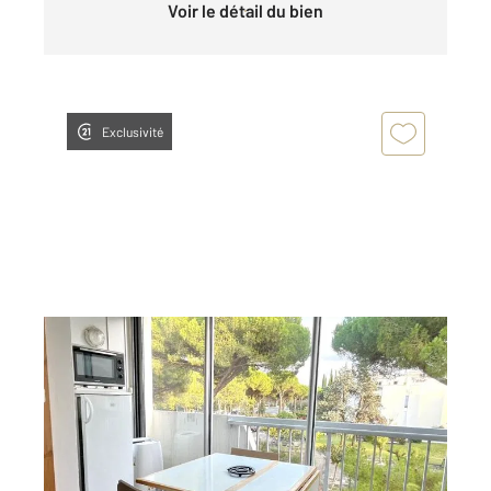
Voir le détail du bien
Exclusivité
LA GRANDE MOTTE 34
2
24,15 m
, 1 pièce
Ref : 51895
Appartement Studio Cabine à louer
450 €